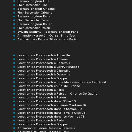
Barman jongleur Lille
Flair Bartender Lille
Barman jongleur Orléans
Flair Bartender Orléans
Barman jongleur Paris
Flair Bartender Paris
Barman jongleur Rouen
Flair Bartender Rouen
Sylvain Glatigny – Barman jongleur Paris
Animation Karaoké – Quizz- Blind Test
Caricaturiste Paris – Silhouettiste Paris
Location de Photobooth à Abbeville
Location de Photobooth à Amiens
Location de Photobooth à Beauvais
Location de Photobooth à Cergy Pontoise
Location de Photobooth à Chantilly
Location de Photobooth à Deauville
Location de Photobooth à Dieppe
Location de Photobooth à Eu – Mers-les-Bains – Le Tréport
Location de Photobooth en Île-de-France
Location de Photobooth à Paris
Location de Photobooth à Roissy – Charles De Gaulle
Location de Photobooth à Rouen
Location de Photobooth dans l’Oise 60
Location de Photobooth en Seine-Maritime 76
Location de Photobooth dans la Somme 80
Location de Photobooth dans le Val d’Oise 95
Location de Photobooth dans les Yvelines 78
Location de Photobooth à Paris
Location de Photobooth à Dieppe
Animation et Soirée Casino à Beauvais
Animation et Soirée Casino à Paris