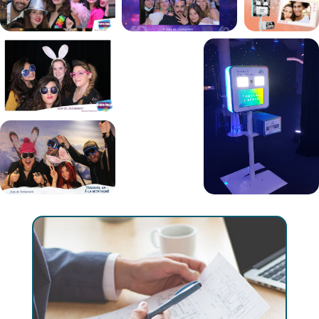
Votre projet est unique.
Construisons-le ensemble !
Notre agence événementielle
L’Avenue
des Artistes
et ses partenaires mettent à
votre service leur professionnalisme et