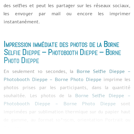
des selfies et peut les partager sur les réseaux sociaux,
les envoyer par mail ou encore les imprimer
instantanément.
Impression immédiate des photos de la
Borne
Selfie Dieppe
–
Photobooth Dieppe
–
Borne
Photo Dieppe
En seulement 10 secondes, la
Borne Selfie Dieppe
–
Photobooth Dieppe
–
Borne Photo Dieppe
imprime les
photos prises par les participants, dans la quantité
souhaitée. Les photos de la
Borne Selfie Dieppe
–
Photobooth Dieppe
–
Borne Photo Dieppe
sont
imprimées par sublimation thermique sur du papier haut
de gamme, au format 10*15cm, orientation Portrait ou
Paysage.