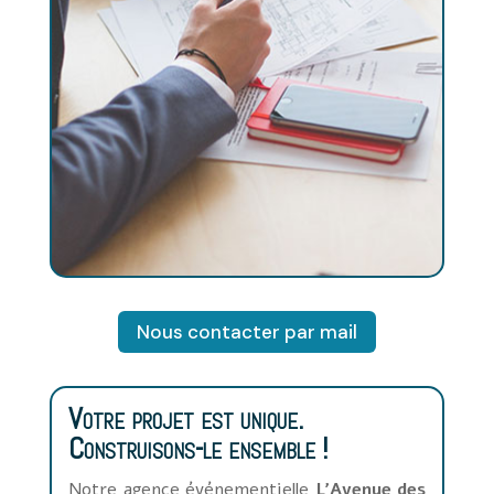
leurs nombreuses années d’expérience,
pour que votre événement soit un succès
et réponde pleinement à vos attentes.
Nous vous faisons bénéficier de notre
savoir-faire, mais nous restons totalement
à l’écoute de vos besoins, exigences et
contraintes.
Chaque événement est unique.
Nous contacter par mail
Votre projet est unique.
Construisons-le ensemble !
Notre agence événementielle
L'Avenue des