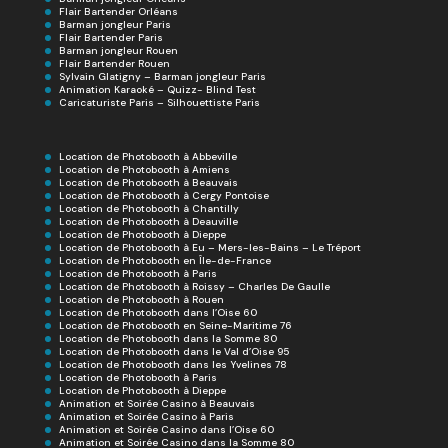
Flair Bartender Orléans
Barman jongleur Paris
Flair Bartender Paris
Barman jongleur Rouen
Flair Bartender Rouen
Sylvain Glatigny – Barman jongleur Paris
Animation Karaoké – Quizz- Blind Test
Caricaturiste Paris – Silhouettiste Paris
Location de Photobooth à Abbeville
Location de Photobooth à Amiens
Location de Photobooth à Beauvais
Location de Photobooth à Cergy Pontoise
Location de Photobooth à Chantilly
Location de Photobooth à Deauville
Location de Photobooth à Dieppe
Location de Photobooth à Eu – Mers-les-Bains – Le Tréport
Location de Photobooth en Île-de-France
Location de Photobooth à Paris
Location de Photobooth à Roissy – Charles De Gaulle
Location de Photobooth à Rouen
Location de Photobooth dans l’Oise 60
Location de Photobooth en Seine-Maritime 76
Location de Photobooth dans la Somme 80
Location de Photobooth dans le Val d’Oise 95
Location de Photobooth dans les Yvelines 78
Location de Photobooth à Paris
Location de Photobooth à Dieppe
Animation et Soirée Casino à Beauvais
Animation et Soirée Casino à Paris
Animation et Soirée Casino dans l’Oise 60
Animation et Soirée Casino dans la Somme 80