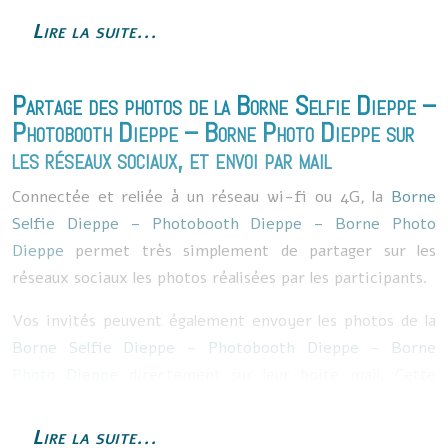
Entièrement paramétrable, la
Borne Selfie Dieppe
–
Lire la suite...
Photobooth Dieppe
–
Borne Photo Dieppe
permet de
personnaliser les photos aux couleurs de votre
Partage des photos de la
Borne Selfie Dieppe
–
événement en y ajoutant votre logo, la phrase de votre
Photobooth Dieppe
–
Borne Photo Dieppe
sur
choix ou tout autre élément d’habillage souhaité.
les réseaux sociaux, et envoi par mail
Connectée et reliée à un réseau wi-fi ou 4G, la
Borne
Selfie Dieppe
–
Photobooth Dieppe
–
Borne Photo
Dieppe
permet très simplement de partager sur les
réseaux sociaux les photos réalisées par les participants.
Vos invités peuvent également envoyer les photos de la
Borne Selfie Dieppe
–
Photobooth Dieppe
–
Borne
Photo Dieppe
directement sur leur boite mail. Cette
fonctionnalité permet par la même occasion de
constituer une base de données Mails relative aux
Lire la suite...