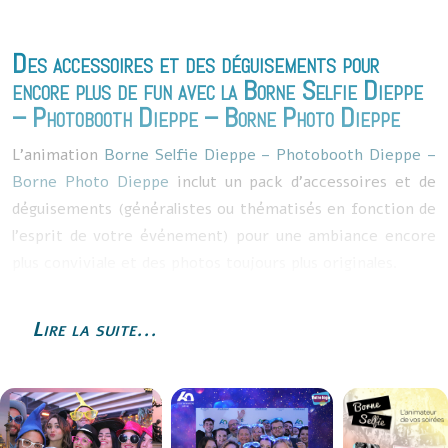
participants de la soirée
Des accessoires et des déguisements pour
encore plus de fun avec la
Borne Selfie Dieppe
–
Photobooth Dieppe
–
Borne Photo Dieppe
L’animation
Borne Selfie Dieppe
–
Photobooth Dieppe
–
Borne Photo Dieppe
inclut un pack d’accessoires et de
déguisements (généralistes ou thématisés en fonction de
l’esprit de votre événement) pour une ambiance encore
plus conviviale et des photos toujours plus originales.
Lire la suite...