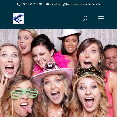
09 61 21 70 23
contact@lavenuedesartistes.fr
Animation
Photobooth
Dieppe
Demander un devis