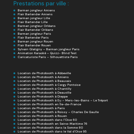
Prestations par ville :
Barman jongleur Amiens
Flair Bartender Amiens
Barman jongleur Lille
Flair Bartender Lille
Barman jongleur Orléans
Flair Bartender Orléans
Barman jongleur Paris
Flair Bartender Paris
Barman jongleur Rouen
Flair Bartender Rouen
Sylvain Glatigny – Barman jongleur Paris
Animation Karaoké – Quizz- Blind Test
Caricaturiste Paris – Silhouettiste Paris
Location de Photobooth à Abbeville
Location de Photobooth à Amiens
Location de Photobooth à Beauvais
Location de Photobooth à Cergy Pontoise
Location de Photobooth à Chantilly
Location de Photobooth à Deauville
Location de Photobooth à Dieppe
Location de Photobooth à Eu – Mers-les-Bains – Le Tréport
Location de Photobooth en Île-de-France
Location de Photobooth à Paris
Location de Photobooth à Roissy – Charles De Gaulle
Location de Photobooth à Rouen
Location de Photobooth dans l’Oise 60
Location de Photobooth en Seine-Maritime 76
Location de Photobooth dans la Somme 80
Location de Photobooth dans le Val d’Oise 95