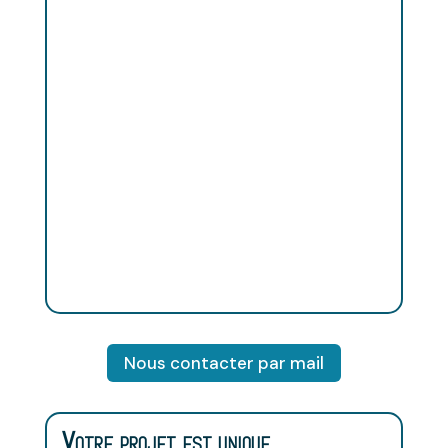
des Artistes
et ses partenaires mettent à
votre service leur professionnalisme et
leurs nombreuses années d’expérience,
pour que votre événement soit un succès
et réponde pleinement à vos attentes.
Nous vous faisons bénéficier de notre
savoir-faire, mais nous restons totalement
à l’écoute de vos besoins, exigences et
contraintes.
Chaque événement est unique.
Nous contacter par mail
Votre projet est unique.