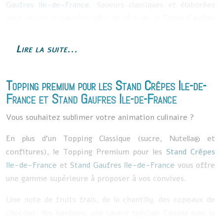
Gaufres Ile-de-France
. Saveurs classiques et élaborées
vous seront proposées afin de réaliser le
Stand Gaufres
Ile-de-France
de vos rêves.
Lire la suite...
L’animation
Stand Gaufres Ile-de-France
comprend
également les serviettes et couverts jetables. Elle peut se
dérouler en intérieur et en extérieur. L’animation
Stand
Topping premium pour les
Stand Crêpes Ile-de-
Gaufres Ile-de-France
nécessite un temps d’installation
France
et
Stand Gaufres Ile-de-France
d’1h environ avant le début de service. Nous disposons de
Vous souhaitez sublimer votre animation culinaire ?
tout le mobilier nécessaire
au
Stand Gaufres Ile-de-
France
. En option, nous pouvons vous proposer :
En plus d’un Topping Classique (sucre, Nutella® et
– une ambiance musicale;
confitures), l
e Topping Premium pour les
Stand Crêpes
– une mise en lumière;
Ile-de-France
et
Stand Gaufres Ile-de-France
vous offre
– un abris selon la méteo.
une gamme supérieure à proposer à vos convives.
Une note de fruits frais, de la chantilly, des copeaux de
chocolat, des bonbons, une saveur spéciale Canada avec le