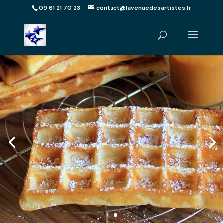
09 61 21 70 23
contact@lavenuedesartistes.fr
Stand Gaufres en
Ile-de-France
Demander un devis