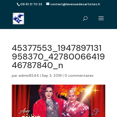
09 61 21 70 23
contact@lavenuedesartistes.fr
45377553_1947897131
958370_42780066419
46787840_n
par
admin8244
|
Sep 3, 2019
|
0 commentaires