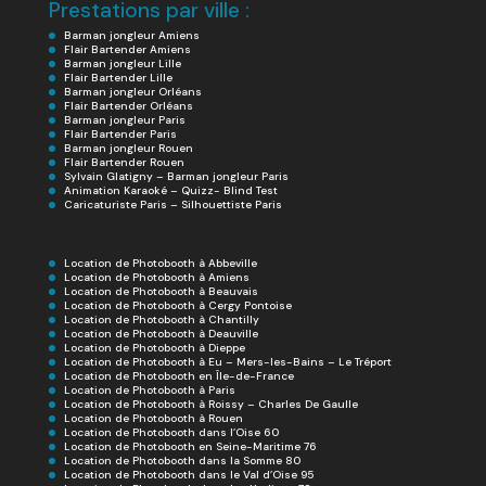
Prestations par ville :
Barman jongleur Amiens
Flair Bartender Amiens
Barman jongleur Lille
Flair Bartender Lille
Barman jongleur Orléans
Flair Bartender Orléans
Barman jongleur Paris
Flair Bartender Paris
Barman jongleur Rouen
Flair Bartender Rouen
Sylvain Glatigny – Barman jongleur Paris
Animation Karaoké – Quizz- Blind Test
Caricaturiste Paris – Silhouettiste Paris
Location de Photobooth à Abbeville
Location de Photobooth à Amiens
Location de Photobooth à Beauvais
Location de Photobooth à Cergy Pontoise
Location de Photobooth à Chantilly
Location de Photobooth à Deauville
Location de Photobooth à Dieppe
Location de Photobooth à Eu – Mers-les-Bains – Le Tréport
Location de Photobooth en Île-de-France
Location de Photobooth à Paris
Location de Photobooth à Roissy – Charles De Gaulle
Location de Photobooth à Rouen
Location de Photobooth dans l’Oise 60
Location de Photobooth en Seine-Maritime 76
Location de Photobooth dans la Somme 80
Location de Photobooth dans le Val d’Oise 95