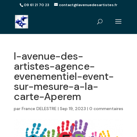
09 61 21 70 23
contact@lavenuedesartistes.fr
l-avenue-des-
artistes-agence-
evenementiel-event-
sur-mesure-a-la-
carte-Aperem
par
France DELESTRE
|
Sep 19, 2023
|
0 commentaires