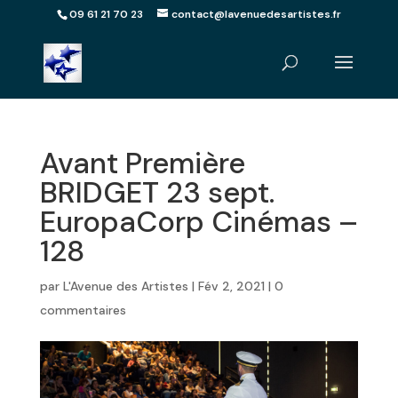
09 61 21 70 23
contact@lavenuedesartistes.fr
Avant Première
BRIDGET 23 sept.
EuropaCorp Cinémas –
128
par
L'Avenue des Artistes
|
Fév 2, 2021
|
0
commentaires