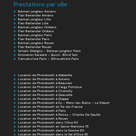
Prestations par ville :
Barman jongleur Amiens
Flair Bartender Amiens
Barman jongleur Lille
Flair Bartender Lille
Barman jongleur Orléans
Flair Bartender Orléans
Barman jongleur Paris
Flair Bartender Paris
Barman jongleur Rouen
Flair Bartender Rouen
Sylvain Glatigny – Barman jongleur Paris
Animation Karaoké – Quizz- Blind Test
Caricaturiste Paris – Silhouettiste Paris
Location de Photobooth à Abbeville
Location de Photobooth à Amiens
Location de Photobooth à Beauvais
Location de Photobooth à Cergy Pontoise
Location de Photobooth à Chantilly
Location de Photobooth à Deauville
Location de Photobooth à Dieppe
Location de Photobooth à Eu – Mers-les-Bains – Le Tréport
Location de Photobooth en Île-de-France
Location de Photobooth à Paris
Location de Photobooth à Roissy – Charles De Gaulle
Location de Photobooth à Rouen
Location de Photobooth dans l’Oise 60
Location de Photobooth en Seine-Maritime 76
Location de Photobooth dans la Somme 80
Location de Photobooth dans le Val d’Oise 95