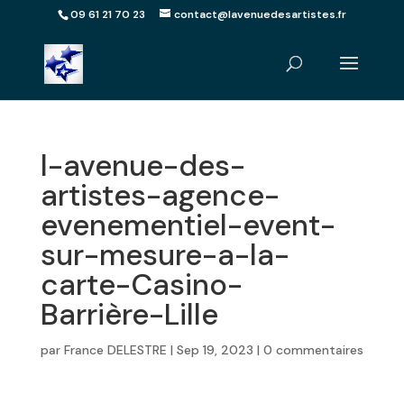
09 61 21 70 23
contact@lavenuedesartistes.fr
l-avenue-des-
artistes-agence-
evenementiel-event-
sur-mesure-a-la-
carte-Casino-
Barrière-Lille
par
France DELESTRE
|
Sep 19, 2023
|
0 commentaires