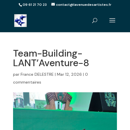
09 61 21 70 23
contact@lavenuedesartistes.fr
Team-Building-
LANT’Aventure-8
par
France DELESTRE
|
Mar 12, 2026
|
0
commentaires