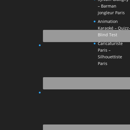
– Barman
jongleur Paris
Animation
Karaoké – Quizz
Blind Test
Caricaturiste
Paris –
Silhouettiste
Paris