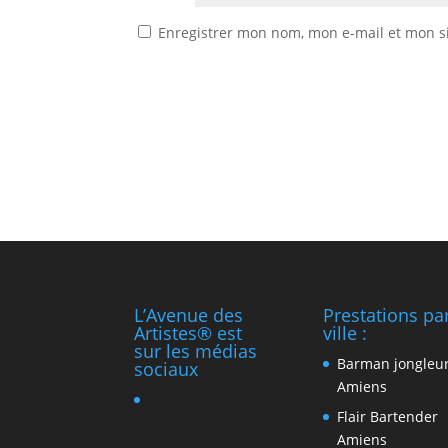
Enregistrer mon nom, mon e-mail et mon s
L’Avenue des
Prestations pa
Artistes® est
ville :
sur les médias
Barman jongleu
sociaux
Amiens
Flair Bartender
Amiens