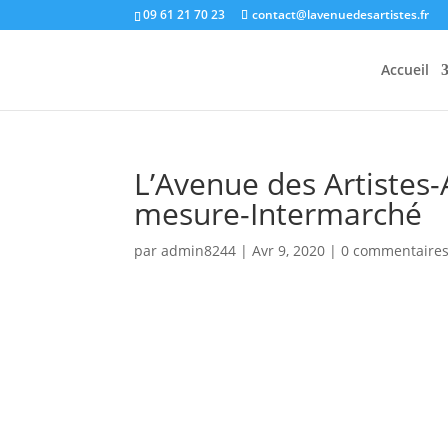
09 61 21 70 23
contact@lavenuedesartistes.fr
Accueil
L’Avenue des Artistes
mesure-Intermarché
par
admin8244
|
Avr 9, 2020
|
0 commentaire