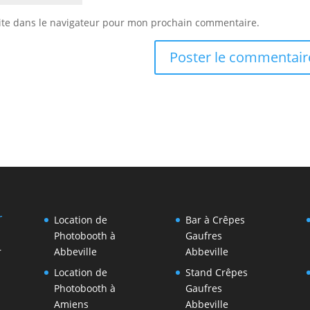
ite dans le navigateur pour mon prochain commentaire.
r
Location de
Bar à Crêpes
Photobooth à
Gaufres
r
Abbeville
Abbeville
Location de
Stand Crêpes
Photobooth à
Gaufres
Amiens
Abbeville