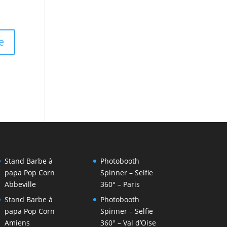
Stand Barbe à
Photobooth
papa Pop Corn
Spinner – Selfie
Abbeville
360° – Paris
Stand Barbe à
Photobooth
papa Pop Corn
Spinner – Selfie
Amiens
360° – Val d’Oise