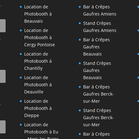
r
Location de
Bar à Crêpes
Photobooth à
Gaufres Amiens
Beauvais
Stand Crêpes
Location de
Gaufres Amiens
Photobooth à
r
Bar à Crêpes
Cergy Pontoise
Gaufres
Location de
Beauvais
Photobooth à
Stand Crêpes
Chantilly
Gaufres
r
Location de
Beauvais
Photobooth à
Bar à Crêpes
Deauville
Gaufres Berck-
Location de
sur-Mer
r
Photobooth à
Stand Crêpes
Dieppe
Gaufres Berck-
Location de
sur-Mer
Photobooth à Eu
Bar à Crêpes
– Mers-les-Bains