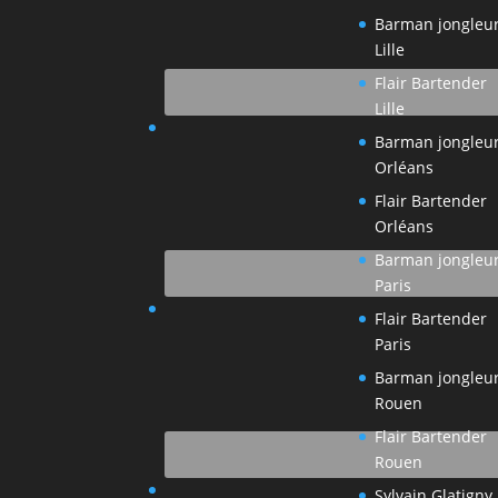
Barman jongleu
Lille
Flair Bartender
Lille
Barman jongleu
Orléans
Flair Bartender
Orléans
Barman jongleu
Paris
Flair Bartender
Paris
Barman jongleu
Rouen
Flair Bartender
Rouen
Sylvain Glatigny