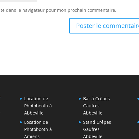
ite dans le navigateur pour mon prochain commentaire.
r
Location de
Bar à Crêpes
Photobooth à
Gaufres
r
Abbeville
Abbeville
Location de
Stand Crêpes
Photobooth à
Gaufres
Amiens
Abbeville