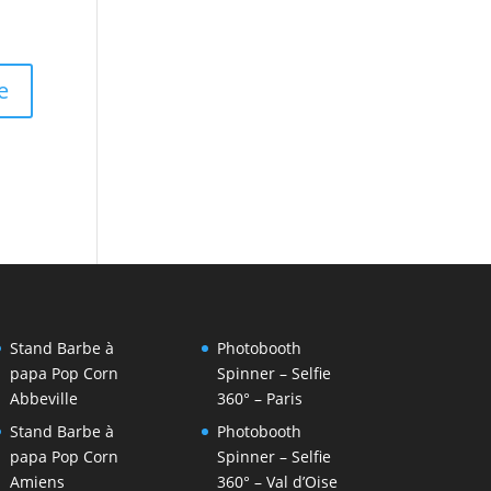
Stand Barbe à
Photobooth
papa Pop Corn
Spinner – Selfie
Abbeville
360° – Paris
Stand Barbe à
Photobooth
papa Pop Corn
Spinner – Selfie
Amiens
360° – Val d’Oise