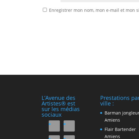
Enregistrer mon nom, mon e-mail et mon s
L’Avenue des
Prestations pa
Artistes® est
ville :
sur les médias
Barman jongleu
sociaux
Amiens
Flair Bartender
Amiens