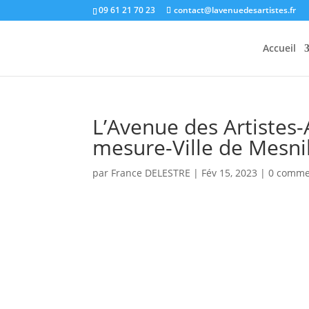
09 61 21 70 23
contact@lavenuedesartistes.fr
Accueil
L’Avenue des Artistes
mesure-Ville de Mesni
par
France DELESTRE
|
Fév 15, 2023
|
0 comme