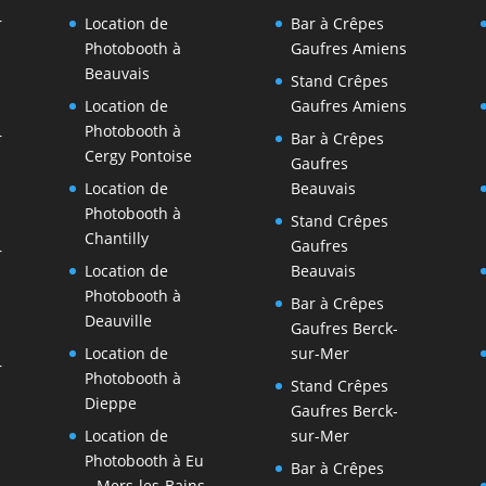
r
Location de
Bar à Crêpes
Photobooth à
Gaufres Amiens
Beauvais
Stand Crêpes
Location de
Gaufres Amiens
Photobooth à
r
Bar à Crêpes
Cergy Pontoise
Gaufres
Location de
Beauvais
Photobooth à
Stand Crêpes
Chantilly
Gaufres
r
Location de
Beauvais
Photobooth à
Bar à Crêpes
Deauville
Gaufres Berck-
Location de
sur-Mer
r
Photobooth à
Stand Crêpes
Dieppe
Gaufres Berck-
Location de
sur-Mer
Photobooth à Eu
Bar à Crêpes
– Mers-les-Bains