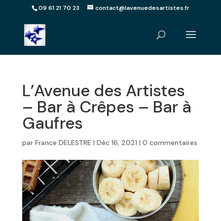
09 61 21 70 23
contact@lavenuedesartistes.fr
L’Avenue des Artistes
– Bar à Crêpes – Bar à
Gaufres
par
France DELESTRE
|
Déc 16, 2021
|
0 commentaires