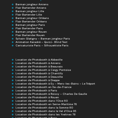
Barman jongleur Amiens
Flair Bartender Amiens
Barman jongleur Lille
Flair Bartender Lille
Barman jongleur Orléans
Flair Bartender Orléans
Barman jongleur Paris
Flair Bartender Paris
Barman jongleur Rouen
Flair Bartender Rouen
Sylvain Glatigny – Barman jongleur Paris
Animation Karaoké – Quizz- Blind Test
Caricaturiste Paris – Silhouettiste Paris
Location de Photobooth à Abbeville
Location de Photobooth à Amiens
Location de Photobooth à Beauvais
Location de Photobooth à Cergy Pontoise
Location de Photobooth à Chantilly
Location de Photobooth à Deauville
Location de Photobooth à Dieppe
Location de Photobooth à Eu – Mers-les-Bains – Le Tréport
Location de Photobooth en Île-de-France
Location de Photobooth à Paris
Location de Photobooth à Roissy – Charles De Gaulle
Location de Photobooth à Rouen
Location de Photobooth dans l’Oise 60
Location de Photobooth en Seine-Maritime 76
Location de Photobooth dans la Somme 80
Location de Photobooth dans le Val d’Oise 95
Location de Photobooth dans les Yvelines 78
Location de Photobooth à Paris