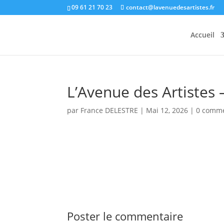
09 61 21 70 23
contact@lavenuedesartistes.fr
Accueil
L’Avenue des Artistes –
par
France DELESTRE
|
Mai 12, 2026
|
0 comme
Poster le commentaire