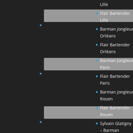
Lille
Flair Bartender
Lille
Barman jongleu
Orléans
Flair Bartender
Orléans
Barman jongleu
Paris
Flair Bartender
Paris
Barman jongleu
Rouen
Flair Bartender
Rouen
Sylvain Glatigny
– Barman