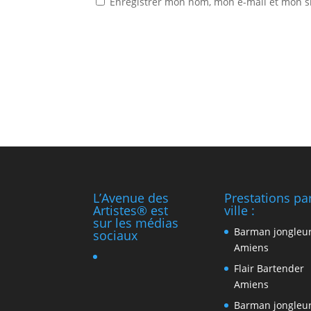
Enregistrer mon nom, mon e-mail et mon s
L’Avenue des
Prestations pa
Artistes® est
ville :
sur les médias
Barman jongleu
sociaux
Amiens
Flair Bartender
Amiens
Barman jongleu