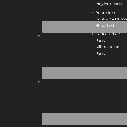
jongleur Paris
Animation
Karaoké – Quizz
Blind Test
Caricaturiste
Paris –
Silhouettiste
Paris