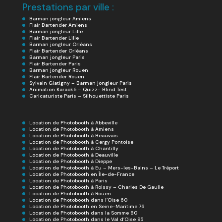
Prestations par ville :
Barman jongleur Amiens
Flair Bartender Amiens
Barman jongleur Lille
Flair Bartender Lille
Barman jongleur Orléans
Flair Bartender Orléans
Barman jongleur Paris
Flair Bartender Paris
Barman jongleur Rouen
Flair Bartender Rouen
Sylvain Glatigny – Barman jongleur Paris
Animation Karaoké – Quizz- Blind Test
Caricaturiste Paris – Silhouettiste Paris
Location de Photobooth à Abbeville
Location de Photobooth à Amiens
Location de Photobooth à Beauvais
Location de Photobooth à Cergy Pontoise
Location de Photobooth à Chantilly
Location de Photobooth à Deauville
Location de Photobooth à Dieppe
Location de Photobooth à Eu – Mers-les-Bains – Le Tréport
Location de Photobooth en Île-de-France
Location de Photobooth à Paris
Location de Photobooth à Roissy – Charles De Gaulle
Location de Photobooth à Rouen
Location de Photobooth dans l’Oise 60
Location de Photobooth en Seine-Maritime 76
Location de Photobooth dans la Somme 80
Location de Photobooth dans le Val d’Oise 95