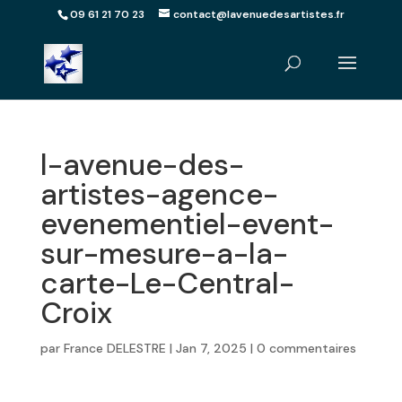
09 61 21 70 23
contact@lavenuedesartistes.fr
l-avenue-des-
artistes-agence-
evenementiel-event-
sur-mesure-a-la-
carte-Le-Central-
Croix
par
France DELESTRE
|
Jan 7, 2025
|
0 commentaires