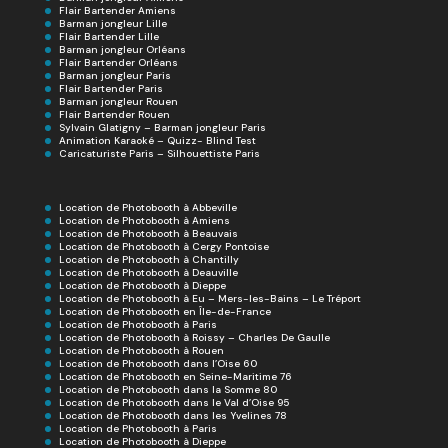
Flair Bartender Amiens
Barman jongleur Lille
Flair Bartender Lille
Barman jongleur Orléans
Flair Bartender Orléans
Barman jongleur Paris
Flair Bartender Paris
Barman jongleur Rouen
Flair Bartender Rouen
Sylvain Glatigny – Barman jongleur Paris
Animation Karaoké – Quizz- Blind Test
Caricaturiste Paris – Silhouettiste Paris
Location de Photobooth à Abbeville
Location de Photobooth à Amiens
Location de Photobooth à Beauvais
Location de Photobooth à Cergy Pontoise
Location de Photobooth à Chantilly
Location de Photobooth à Deauville
Location de Photobooth à Dieppe
Location de Photobooth à Eu – Mers-les-Bains – Le Tréport
Location de Photobooth en Île-de-France
Location de Photobooth à Paris
Location de Photobooth à Roissy – Charles De Gaulle
Location de Photobooth à Rouen
Location de Photobooth dans l’Oise 60
Location de Photobooth en Seine-Maritime 76
Location de Photobooth dans la Somme 80
Location de Photobooth dans le Val d’Oise 95
Location de Photobooth dans les Yvelines 78
Location de Photobooth à Paris
Location de Photobooth à Dieppe