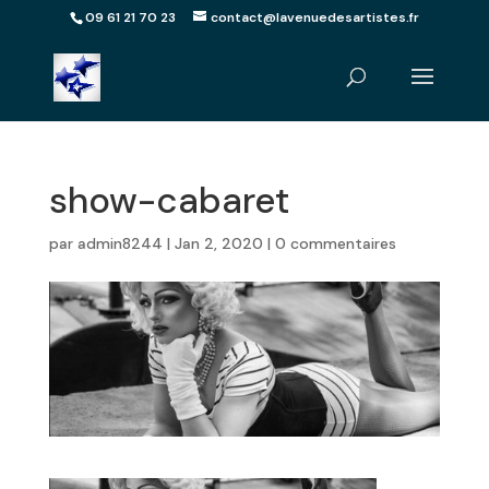
09 61 21 70 23
contact@lavenuedesartistes.fr
show-cabaret
par
admin8244
|
Jan 2, 2020
|
0 commentaires