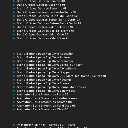
Stand Crêpes Gaufres Somme 80
Bar à Crêpes Gaufres Essonne 91
Stand Crêpes Gaufres Essonne 91
Bar à Crêpes Gaufres Hauts-de-Seine 92
Stand Crêpes Gaufres Hauts-de-Seine 92
Bar à Crêpes Gaufres Seine-Saint-Denis 93
Stand Crêpes Gaufres Seine-Saint-Denis 93
Bar à Crêpes Gaufres Val-de-Marne 94
Stand Crêpes Gaufres Val-de-Marne 94
Bar à Crêpes Gaufres Val-d’Oise 95
Stand Crêpes Gaufres Val-d’Oise 95
Stand Barbe à papa Pop Corn Abbeville
Stand Barbe à papa Pop Corn Amiens
Stand Barbe à papa Pop Corn Beauvais
Stand Barbe à papa Pop Corn Berck-sur-Mer
Stand Barbe à papa Pop Corn Compiègne
Stand Barbe à papa Pop Corn Dieppe
Stand Barbe à papa Pop Corn Eu / Mers-les-Bains / Le Tréport
Stand Barbe à papa Pop Corn Fécamp
Stand Barbe à papa Pop Corn Rouen
Stand Barbe à papa Pop Corn Seine-Maritime 76
Stand Barbe à papa Pop Corn Somme 80
Animation Bar à Smoothies Paris 75
Animation Bar à Smoothies Île-de-France
Animation Bar à Smoothies Somme 80
Animation Bar à Smoothies Val d’Oise 95
Animation Bar à Smoothies Oise 60
Photobooth Spinner – Selfie 360° – Paris