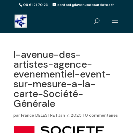
09 61 21 70 23
contact@lavenuedesartistes.fr
l-avenue-des-
artistes-agence-
evenementiel-event-
sur-mesure-a-la-
carte-Société-
Générale
par
France DELESTRE
|
Jan 7, 2025
|
0 commentaires