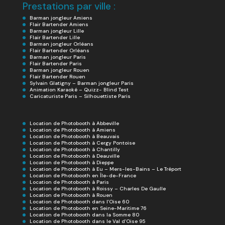
Prestations par ville :
Barman jongleur Amiens
Flair Bartender Amiens
Barman jongleur Lille
Flair Bartender Lille
Barman jongleur Orléans
Flair Bartender Orléans
Barman jongleur Paris
Flair Bartender Paris
Barman jongleur Rouen
Flair Bartender Rouen
Sylvain Glatigny – Barman jongleur Paris
Animation Karaoké – Quizz- Blind Test
Caricaturiste Paris – Silhouettiste Paris
Location de Photobooth à Abbeville
Location de Photobooth à Amiens
Location de Photobooth à Beauvais
Location de Photobooth à Cergy Pontoise
Location de Photobooth à Chantilly
Location de Photobooth à Deauville
Location de Photobooth à Dieppe
Location de Photobooth à Eu – Mers-les-Bains – Le Tréport
Location de Photobooth en Île-de-France
Location de Photobooth à Paris
Location de Photobooth à Roissy – Charles De Gaulle
Location de Photobooth à Rouen
Location de Photobooth dans l’Oise 60
Location de Photobooth en Seine-Maritime 76
Location de Photobooth dans la Somme 80
Location de Photobooth dans le Val d’Oise 95