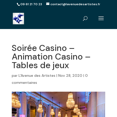
09 61 21 70 23
contact@lavenuedesartistes.fr
Soirée Casino –
Animation Casino –
Tables de jeux
par
L'Avenue des Artistes
|
Nov 28, 2020
|
0
commentaires