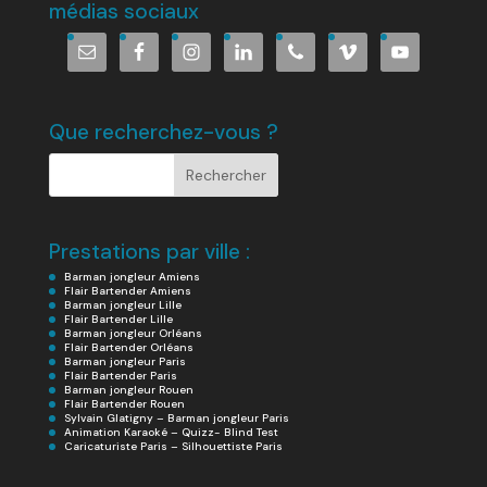
médias sociaux
Que recherchez-vous ?
Prestations par ville :
Barman jongleur Amiens
Flair Bartender Amiens
Barman jongleur Lille
Flair Bartender Lille
Barman jongleur Orléans
Flair Bartender Orléans
Barman jongleur Paris
Flair Bartender Paris
Barman jongleur Rouen
Flair Bartender Rouen
Sylvain Glatigny – Barman jongleur Paris
Animation Karaoké – Quizz- Blind Test
Caricaturiste Paris – Silhouettiste Paris