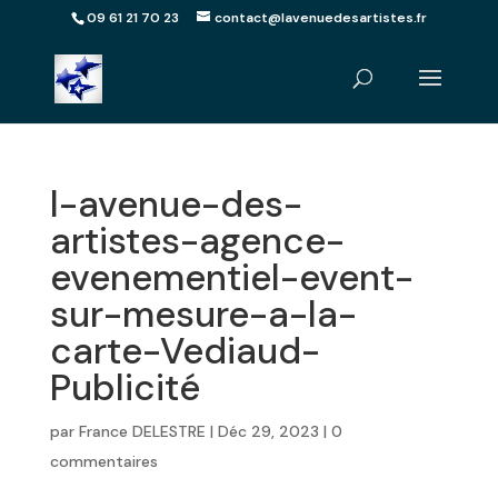
09 61 21 70 23
contact@lavenuedesartistes.fr
l-avenue-des-
artistes-agence-
evenementiel-event-
sur-mesure-a-la-
carte-Vediaud-
Publicité
par
France DELESTRE
|
Déc 29, 2023
|
0
commentaires