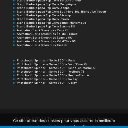
Stand Barbe à papa Pop Corn Berck-sur-Mer
Stand Barbe à papa Pop Corn Compiègne
Stand Barbe à papa Pop Corn Dieppe
Stand Barbe à papa Pop Corn Eu / Mers-les-Bains / Le Tréport
Stand Barbe à papa Pop Corn Fécamp
Stand Barbe à papa Pop Corn Rouen
Stand Barbe à papa Pop Corn Seine-Maritime 76
Stand Barbe à papa Pop Corn Somme 80
Animation Bar à Smoothies Paris 75
Animation Bar à Smoothies Île-de-France
Animation Bar à Smoothies Somme 80
Animation Bar à Smoothies Val d’Oise 95
Animation Bar à Smoothies Oise 60
Photobooth Spinner – Selfie 360° – Paris
Photobooth Spinner – Selfie 360° – Val d’Oise 95
Photobooth Spinner – Selfie 360° – Seine-et-Marne 77
Photobooth Spinner – Selfie 360° – Yvelines 78
Photobooth Spinner – Selfie 360° – Ile-de-France
Photobooth Spinner – Selfie 360° – Roissy
Photobooth Spinner – Selfie 360° – Cergy
© 2013-2026 | Tous droits réservés | L'Avenue
Ce site utilise des cookies pour vous assurer la meilleure
des Artistes® -
Mentions légales
expérience sur notre site